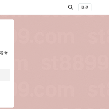
登录
查看客