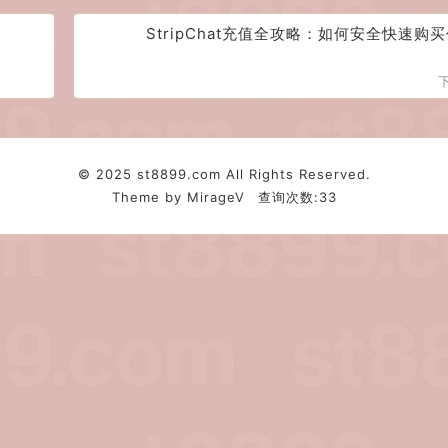
StripChat充值全攻略：如何安全快速购
© 2025
st8899.com
All Rights Reserved.
Theme by
MirageV
查询次数:33