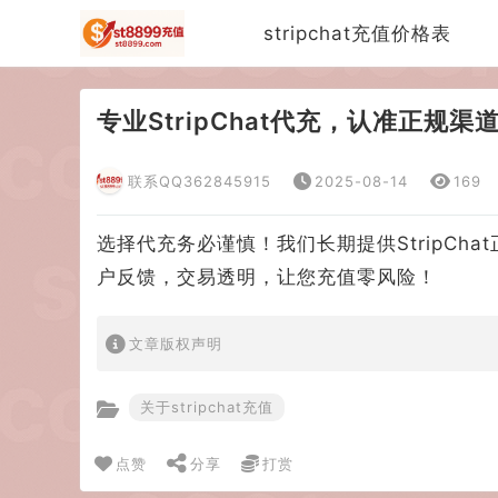
stripchat充值价格表
专业StripChat代充，认准正规渠
联系QQ362845915
2025-08-14
169
选择代充务必谨慎！我们长期提供StripCha
户反馈，交易透明，让您充值零风险！
文章版权声明
关于stripchat充值
点赞
分享
打赏